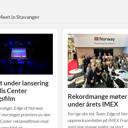
Meet in Stavanger
rt under lansering
dis Center
Rekordmange møter
gsfilm
under årets IMEX
avanger, Edge of Norway
Forrige uke tok Team Edge of N
il storslagen premiere av den
oppmerksomheten på IMEX Fran
s Center reklamefilmen med
med sine mange møter og stort
a området og