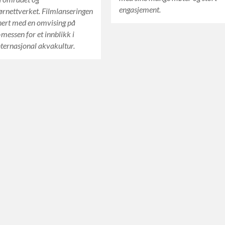
engasjement.
rnettverket. Filmlanseringen
nert med en omvising på
essen for et innblikk i
nternasjonal akvakultur.