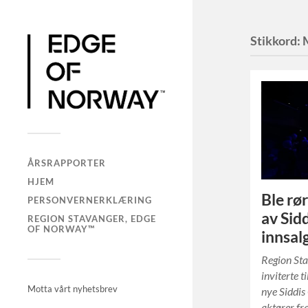
Stikkord:
ÅRSRAPPORTER
HJEM
Ble rø
PERSONVERNERKLÆRING
av Sid
REGION STAVANGER, EDGE
OF NORWAY™
innsal
Region St
inviterte t
Motta vårt nyhetsbrev
nye Siddi
aktører fr