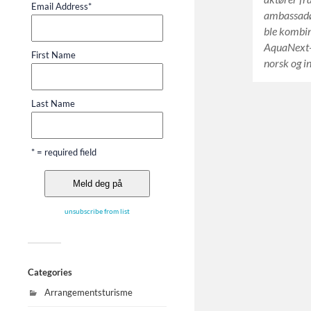
Email Address
*
ambassadø
ble kombi
AquaNext-m
First Name
norsk og i
Last Name
* = required field
unsubscribe from list
Categories
Arrangementsturisme