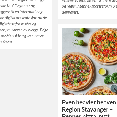
nale MICE agenter og
og regjeringens eksportreform ble 
ggere til en informativ og
debbatert.
de digital presentasjon av de
ighetene for møter og
iser på Kanten av Norge. Edge
profilen slår, og webinaret
 suksess.
Even heavier heaven 
Region Stavanger –
Peppes pizza, nytt