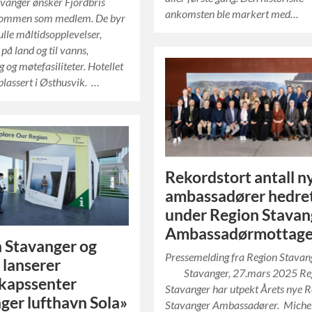
vanger ønsker Fjordbris
ankomsten ble markert med…
kommen som medlem. De byr
lle måltidsopplevelser,
 på land og til vanns,
 og møtefasiliteter. Hotellet
 plassert i Østhusvik. …
Rekordstort antall n
ambassadører hedre
under Region Stavan
Ambassadørmottage
 Stavanger og
Pressemelding fra Region Stavan
 lanserer
Stavanger, 27.mars 2025 Re
kapssenter
Stavanger har utpekt Årets nye 
ger lufthavn Sola»
Stavanger Ambassadører. Miche