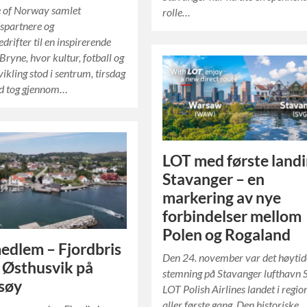
 of Norway samlet
rolle…
spartnere og
rifter til en inspirerende
 Bryne, hvor kultur, fotball og
vikling stod i sentrum, tirsdag
ed tog gjennom…
LOT med første landi
Stavanger – en
markering av nye
forbindelser mellom
Polen og Rogaland
edlem – Fjordbris
Den 24. november var det høytid
i Østhusvik på
stemning på Stavanger lufthavn 
søy
LOT Polish Airlines landet i regio
aller første gang. Den historiske