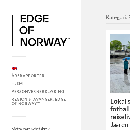
Kategori:
ÅRSRAPPORTER
HJEM
PERSONVERNERKLÆRING
REGION STAVANGER, EDGE
Lokal 
OF NORWAY™
fotbal
reisel
Jæren
Motta vårt nyhetsbrev