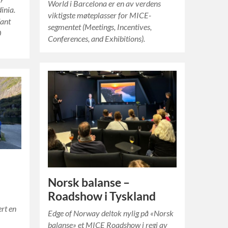
World i Barcelona er en av verdens
inia.
viktigste møteplasser for MICE-
fant
segmentet (Meetings, Incentives,
0
Conferences, and Exhibitions).
Norsk balanse –
Roadshow i Tyskland
rt en
Edge of Norway deltok nylig på «Norsk
balanse» et MICE Roadshow i regi av