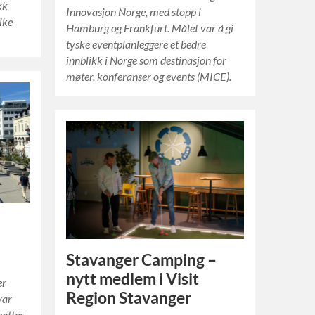
kk
Innovasjon Norge, med stopp i
ike
Hamburg og Frankfurt. Målet var å gi
tyske eventplanleggere et bedre
innblikk i Norge som destinasjon for
møter, konferanser og events (MICE).
Stavanger Camping –
nytt medlem i Visit
er
Region Stavanger
var
batter,