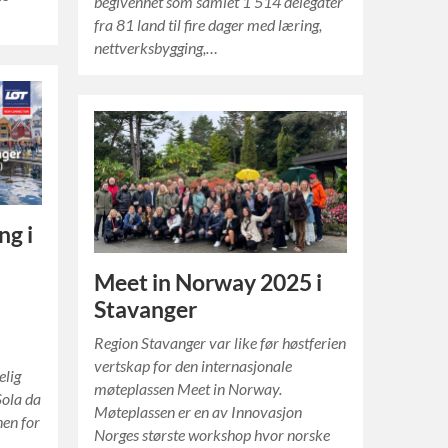
begivenhet som samlet 1 514 delegater
fra 81 land til fire dager med læring,
nettverksbygging,…
ng i
Meet in Norway 2025 i
Stavanger
Region Stavanger var like før høstferien
vertskap for den internasjonale
elig
møteplassen Meet in Norway.
Sola da
Møteplassen er en av Innovasjon
nen for
Norges største workshop hvor norske