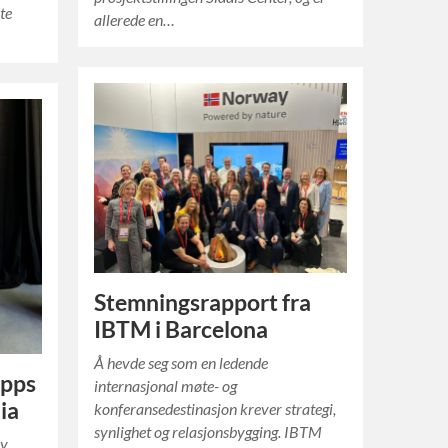
te
allerede en…
Stemningsrapport fra
IBTM i Barcelona
Å hevde seg som en ledende
opps
internasjonal møte- og
ia
konferansedestinasjon krever strategi,
synlighet og relasjonsbygging. IBTM
ay