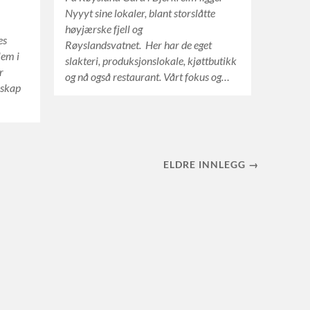
Nyyyt sine lokaler, blant storslåtte
høyjærske fjell og
es
Røyslandsvatnet. Her har de eget
lem i
slakteri, produksjonslokale, kjøttbutikk
r
og nå også restaurant. Vårt fokus og…
rskap
ELDRE INNLEGG →