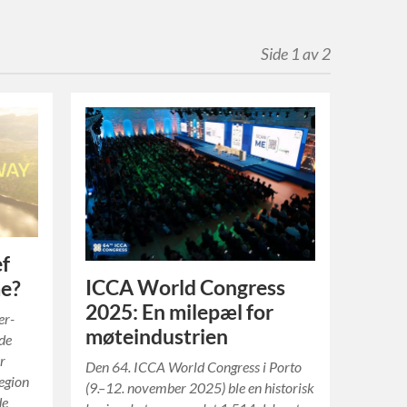
Side 1 av 2
ef
ICCA World Congress
me?
2025: En milepæl for
er-
møteindustrien
 de
or
Den 64. ICCA World Congress i Porto
egion
(9.–12. november 2025) ble en historisk
de