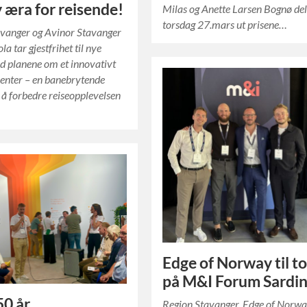
y æra for reisende!
Milas og Anette Larsen Bognø del
torsdag 27.mars ut prisene…
avanger og Avinor Stavanger
la tar gjestfrihet til nye
d planene om et innovativt
enter – en banebrytende
r å forbedre reiseopplevelsen
Edge of Norway til t
på M&I Forum Sardin
50 år
Region Stavanger, Edge of Norw