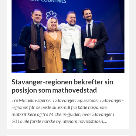
Stavanger-regionen bekrefter sin
posisjon som mathovedstad
Tre Michelin-stjerner i Stavanger! Spisesteder i Stavanger-
regionen får de beste skussmål fra både nasjonale
matkritikere og fra Michelin-guiden, hvor Stavanger i
2016 ble første norske by, utenom hovedstaden,…