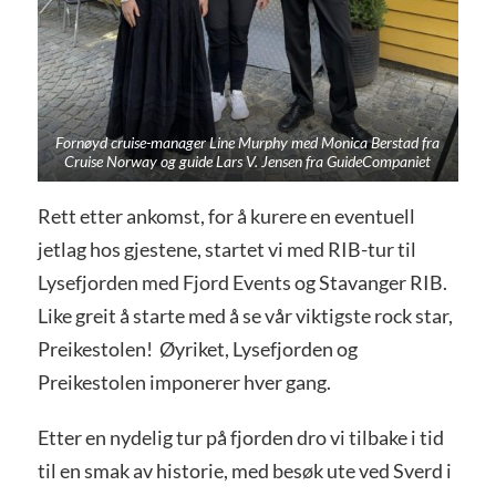
Fornøyd cruise-manager Line Murphy med Monica Berstad fra
Cruise Norway og guide Lars V. Jensen fra GuideCompaniet
Rett etter ankomst, for å kurere en eventuell
jetlag hos gjestene, startet vi med RIB-tur til
Lysefjorden med Fjord Events og Stavanger RIB.
Like greit å starte med å se vår viktigste rock star,
Preikestolen! Øyriket, Lysefjorden og
Preikestolen imponerer hver gang.
Etter en nydelig tur på fjorden dro vi tilbake i tid
til en smak av historie, med besøk ute ved Sverd i