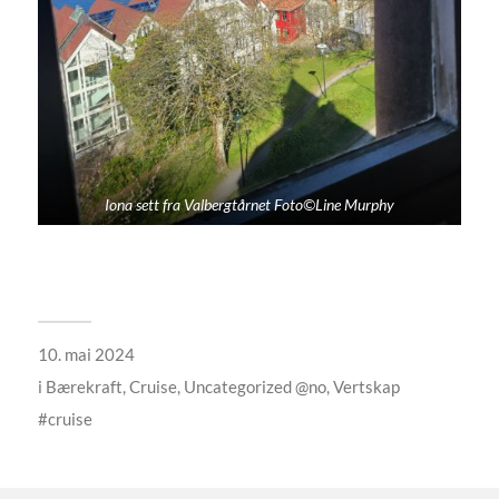
Iona sett fra Valbergtårnet Foto©Line Murphy
10. mai 2024
i
Bærekraft
,
Cruise
,
Uncategorized @no
,
Vertskap
cruise