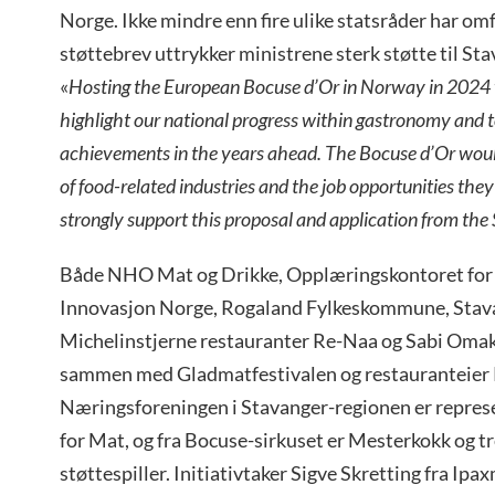
Norge. Ikke mindre enn fire ulike statsråder har om
støttebrev uttrykker ministrene sterk støtte til Sta
«
Hosting the European Bocuse d’Or in Norway in 2024 
highlight our national progress within gastronomy and to
achievements in the years ahead. The Bocuse d’Or would
of food-related industries and the job opportunities the
strongly support this proposal and application from the
Både NHO Mat og Drikke, Opplæringskontoret for 
Innovasjon Norge, Rogaland Fylkeskommune, Sta
Michelinstjerne restauranter Re-Naa og Sabi Oma
sammen med Gladmatfestivalen og restauranteier K
Næringsforeningen i Stavanger-regionen er repres
for Mat, og fra Bocuse-sirkuset er Mesterkokk og 
støttespiller. Initiativtaker Sigve Skretting fra Ip