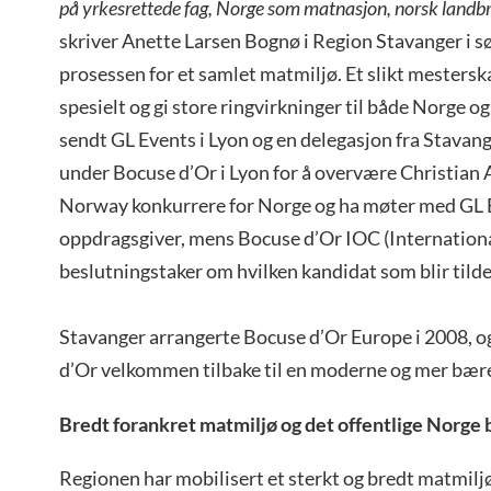
på yrkesrettede fag, Norge som matnasjon, norsk landb
skriver Anette Larsen Bognø i Region Stavanger i 
prosessen for et samlet matmiljø. Et slikt mesterska
spesielt og gi store ringvirkninger til både Norge 
sendt GL Events i Lyon og en delegasjon fra Stavang
under Bocuse d’Or i Lyon for å overvære Christian
Norway konkurrere for Norge og ha møter med GL E
oppdragsgiver, mens Bocuse d’Or IOC (Internation
beslutningstaker om hvilken kandidat som blir tild
Stavanger arrangerte Bocuse d’Or Europe i 2008, o
d’Or velkommen tilbake til en moderne og mer bære
Bredt forankret matmiljø og det offentlige Norge
Regionen har mobilisert et sterkt og bredt matmiljø