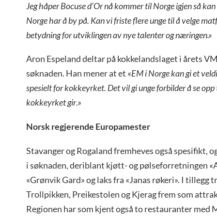
Jeg håper Bocuse d’Or nå kommer til Norge igjen så kan 
Norge har å by på. Kan vi friste flere unge til å velge ma
betydning for utviklingen av nye talenter og næringen.»
Aron Espeland deltar på kokkelandslaget i årets VM
søknaden. Han mener at et «
EM i Norge kan gi et veldi
spesielt for kokkeyrket. Det vil gi unge forbilder å se op
kokkeyrket gir
.»
Norsk regjerende Europamester
Stavanger og Rogaland fremheves også spesifikt, og
i søknaden, deriblant kjøtt- og pølseforretningen «A
«Grønvik Gard» og laks fra «Janas røkeri». I tillegg
Trollpikken, Preikestolen og Kjerag frem som attrak
Regionen har som kjent også to restauranter med M