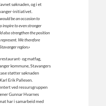
favnet søknaden, og i et
vanger-initiativet.
would be an occasion to
 inspire to even stronger
 also strengthen the position
y represent. We therefore
 Stavanger region.»
restaurant- og matfag,
vanger kommune, Stavangers
kase støtter søknaden
arl Erik Pallesen.
entert ved ressursgruppen
trener Gunnar Hvarnes
axmat har i samarbeid med