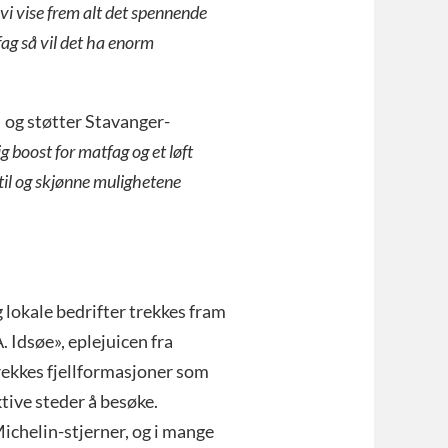
vi vise frem alt det spennende
tfag så vil det ha enorm
 og støtter Stavanger-
g boost for matfag og et løft
p til og skjønne mulighetene
 lokale bedrifter trekkes fram
. Idsøe», eplejuicen fra
 trekkes fjellformasjoner som
tive steder å besøke.
ichelin-stjerner, og i mange