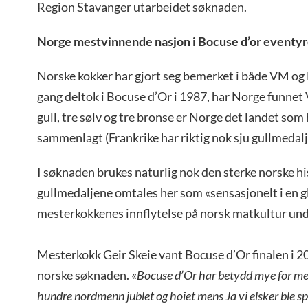
Region Stavanger utarbeidet søknaden.
Norge mestvinnende nasjon i Bocuse d’or eventyr
Norske kokker har gjort seg bemerket i både VM og 
gang deltok i Bocuse d’Or i 1987, har Norge funne
gull, tre sølv og tre bronse er Norge det landet som
sammenlagt (Frankrike har riktig nok sju gullmedalj
I søknaden brukes naturlig nok den sterke norske hi
gullmedaljene omtales her som «sensasjonelt i en
mesterkokkenes innflytelse på norsk matkultur und
Mesterkokk Geir Skeie vant Bocuse d’Or finalen i 2
norske søknaden. «
Bocuse d’Or har betydd mye for meg.
hundre nordmenn jublet og hoiet mens Ja vi elsker ble spi