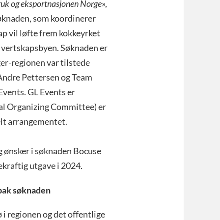
ruk og eksportnasjonen Norge
»,
søknaden, som koordinerer
p vil løfte frem kokkeyrket
og vertskapsbyen. Søknaden er
er-regionen var tilstede
 Andre Pettersen og Team
vents. GL Events er
al Organizing Committee) er
elt arrangementet.
g ønsker i søknaden Bocuse
kraftig utgave i 2024.
 bak søknaden
 i regionen og det offentlige