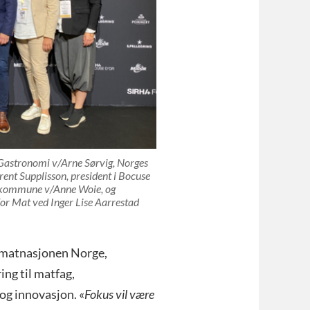
 Gastronomi v/Arne Sørvig, Norges
ent Supplisson, president i Bocuse
 kommune v/Anne Woie, og
or Mat ved Inger Lise Aarrestad
å matnasjonen Norge,
ing til matfag,
 og innovasjon. «
Fokus vil være