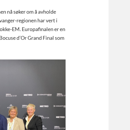
nen nå søker om å avholde
anger-regionen har vert i
 kokke-EM. Europafinalen er en
il Bocuse d’Or Grand Final som