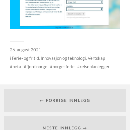
26. august 2021
i
Ferie- og fritid
,
Innovasjon og teknologi
,
Vertskap
beta
fjord norge
norgesferie
reiseplanlegger
← FORRIGE INNLEGG
NESTE INNLEGG →