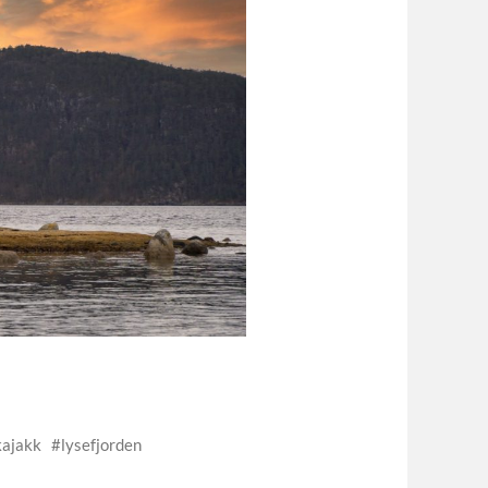
kajakk
lysefjorden