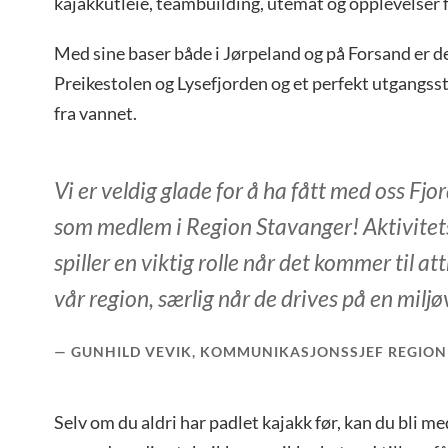
kajakkutleie, teambuilding, utemat og opplevelser f
Med sine baser både i Jørpeland og på Forsand er d
Preikestolen og Lysefjorden og et perfekt utgangsst
fra vannet.
Vi er veldig glade for å ha fått med oss Fj
som medlem i Region Stavanger! Aktivitet
spiller en viktig rolle når det kommer til att
vår region, særlig når de drives på en milj
GUNHILD VEVIK, KOMMUNIKASJONSSJEF REGION
Selv om du aldri har padlet kajakk før, kan du bli me