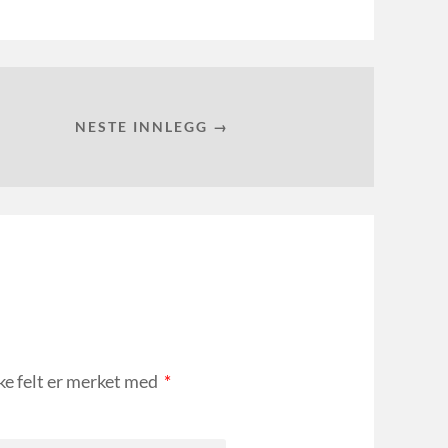
NESTE INNLEGG →
ke felt er merket med
*