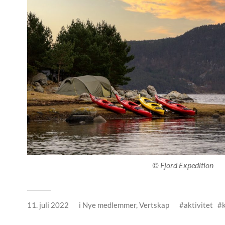
© Fjord Expedition
11. juli 2022
i
Nye medlemmer
,
Vertskap
aktivitet