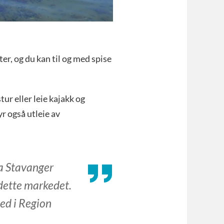
er, og du kan til og med spise
ur eller leie kajakk og
r også utleie av
ra Stavanger
 dette markedet.
med i Region