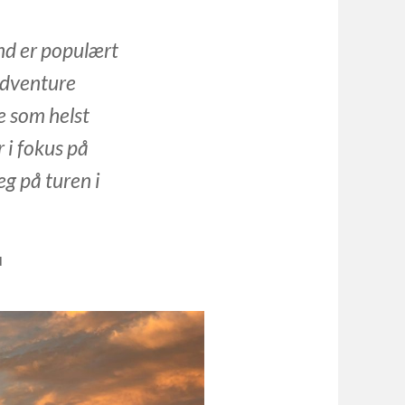
nd er populært
 adventure
oe som helst
 i fokus på
eg på turen i
N