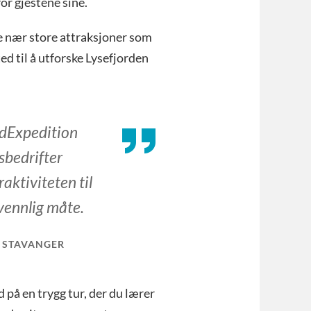
or gjestene sine.
e nær store attraksjoner som
ed til å utforske Lysefjorden
ordExpedition
sbedrifter
raktiviteten til
øvennlig måte.
 STAVANGER
d på en trygg tur, der du lærer