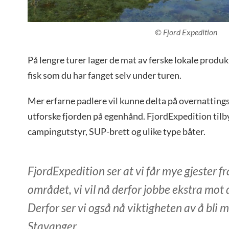
© Fjord Expedition
På lengre turer lager de mat av ferske lokale produkt
fisk som du har fanget selv under turen.
Mer erfarne padlere vil kunne delta på overnattingst
utforske fjorden på egenhånd. FjordExpedition tilby
campingutstyr, SUP-brett og ulike type båter.
FjordExpedition ser at vi får mye gjester f
området, vi vil nå derfor jobbe ekstra mot
Derfor ser vi også nå viktigheten av å bli 
Stavanger.