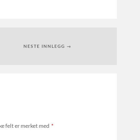
NESTE INNLEGG →
ke felt er merket med
*