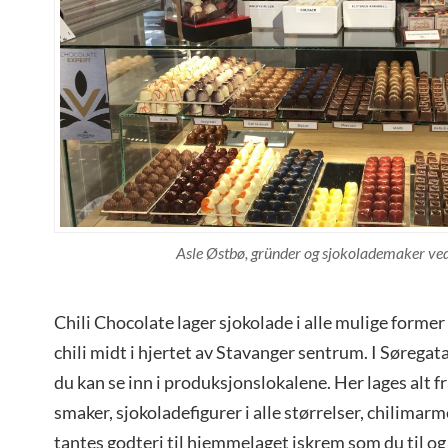
Asle Østbø, gründer og sjokolademaker ved
Chili Chocolate lager sjokolade i alle mulige form
chili midt i hjertet av Stavanger sentrum. I Søregat
du kan se inn i produksjonslokalene. Her lages alt f
smaker, sjokoladefigurer i alle størrelser, chilimar
tantes godteri til hjemmelaget iskrem som du til o