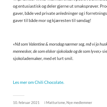
og entusiastisk og deler gjerne ut smaksprøver. P
gaver, både ved private anledninger og i forretni
gaver til både mor og kjæresten til søndag!
«Nå som Valentine & morsdag nærmer seg, må vi jo huske
mennesker, de som elsker sjokolade og de som lyver,»
si
sjokolademaker, med et lurt smil.
Les mer om Chili Chocolate.
10. februar 2021
i
Matturisme
,
Nye medlemmer