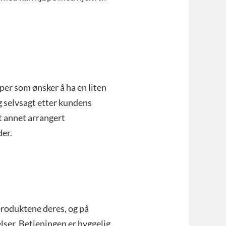
per som ønsker å ha en liten
eg selvsagt etter kundens
nt annet arrangert
der.
produktene deres, og på
ser. Betjeningen er hyggelig