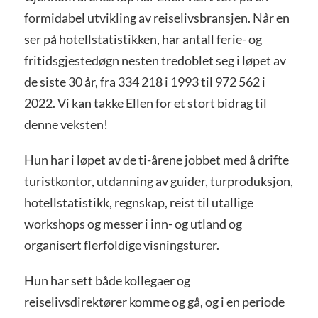
formidabel utvikling av reiselivsbransjen. Når en
ser på hotellstatistikken, har antall ferie- og
fritidsgjestedøgn nesten tredoblet seg i løpet av
de siste 30 år, fra 334 218 i 1993 til 972 562 i
2022. Vi kan takke Ellen for et stort bidrag til
denne veksten!
Hun har i løpet av de ti-årene jobbet med å drifte
turistkontor, utdanning av guider, turproduksjon,
hotellstatistikk, regnskap, reist til utallige
workshops og messer i inn- og utland og
organisert flerfoldige visningsturer.
Hun har sett både kollegaer og
reiselivsdirektører komme og gå, og i en periode