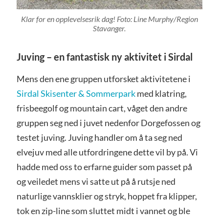
Klar for en opplevelsesrik dag! Foto: Line Murphy/Region
Stavanger.
Juving – en fantastisk ny aktivitet i Sirdal
Mens den ene gruppen utforsket aktivitetene i
Sirdal Skisenter & Sommerpark
med klatring,
frisbeegolf og mountain cart, våget den andre
gruppen seg ned i juvet nedenfor Dorgefossen og
testet juving. Juving handler om å ta seg ned
elvejuv med alle utfordringene dette vil by på. Vi
hadde med oss to erfarne guider som passet på
og veiledet mens vi satte ut på å rutsje ned
naturlige vannsklier og stryk, hoppet fra klipper,
tok en zip-line som sluttet midt i vannet og ble