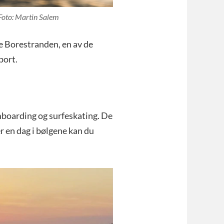
 Foto: Martin Salem
te Borestranden, en av de
port.
kimboarding og surfeskating. De
 en dag i bølgene kan du