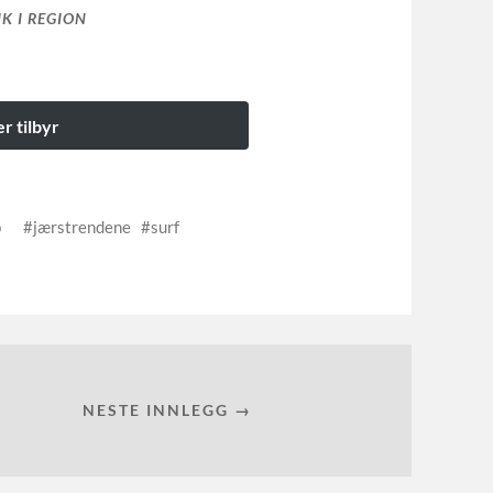
K I REGION
r tilbyr
p
jærstrendene
surf
NESTE INNLEGG →