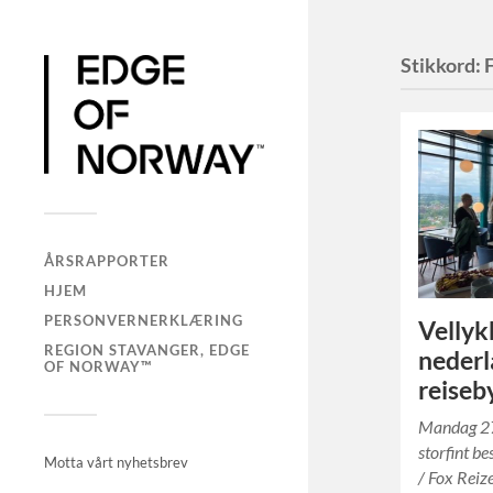
Stikkord:
ÅRSRAPPORTER
HJEM
PERSONVERNERKLÆRING
Vellyk
REGION STAVANGER, EDGE
neder
OF NORWAY™
reiseb
Mandag 27
storfint 
Motta vårt nyhetsbrev
/ Fox Reiz