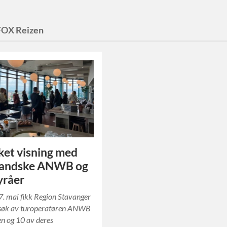
FOX Reizen
ket visning med
landske ANWB og
yråer
. mai fikk Region Stavanger
besøk av turoperatøren ANWB
en og 10 av deres