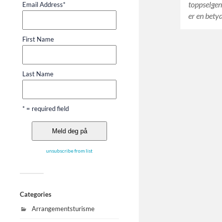
toppselge
Email Address
*
er en bety
First Name
Last Name
* = required field
unsubscribe from list
Categories
Arrangementsturisme