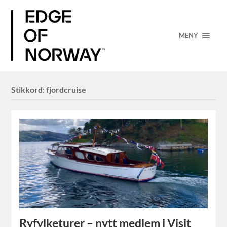
MENY
Stikkord:
fjordcruise
Ryfylketurer – nytt medlem i Visit