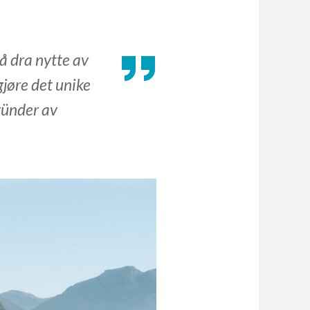
å dra nytte av
jøre det unike
Gründer av