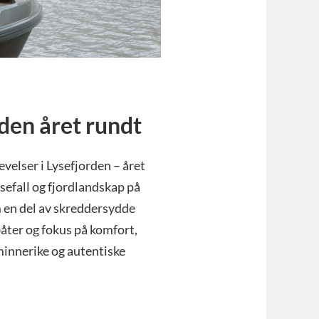
rden året rundt
velser i Lysefjorden – året
ssefall og fjordlandskap på
om en del av skreddersydde
åter og fokus på komfort,
minnerike og autentiske