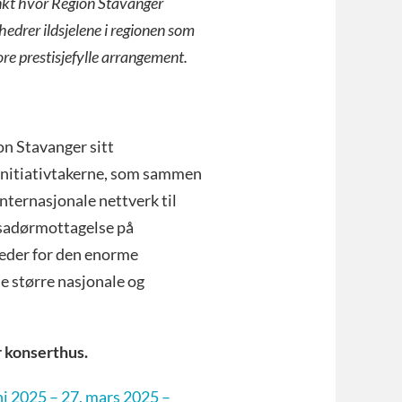
kt hvor Region Stavanger
hedrer ildsjelene i regionen som
ore prestisjefylle arrangement.
ion Stavanger sitt
initiativtakerne, som sammen
nternasjonale nettverk til
sadørmottagelse på
heder for den enorme
de større nasjonale og
r konserthus.
 2025 – 27. mars 2025 –