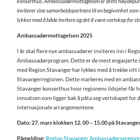
konserthus. Ambassadørmottagelsen er årets høydepun
inviterer sine samarbeidspartnere til en begivenhet som 
lykkes med å både invitere og det å være vertskap for st
Ambassadørmottagelsen 2025
I år skal flere nye ambassadører inviteres inn i Reg
Ambassadørprogram. Dette er de mest engasjerte 
med Region Stavanger har lykkes med å trekke sitt i
Stavangerregionen. Dette markeres med en ambas
Stavanger konserthus hvor regionens ildsjeler får 
innsatsen som ligger bak å påta seg vertskapet for 
internasjonale arrangementene.
Dato: 27. mars klokken 12. 00 – 15.00 på Stavange
Påmelding:
Region Stavanger Ambassadørseremoni