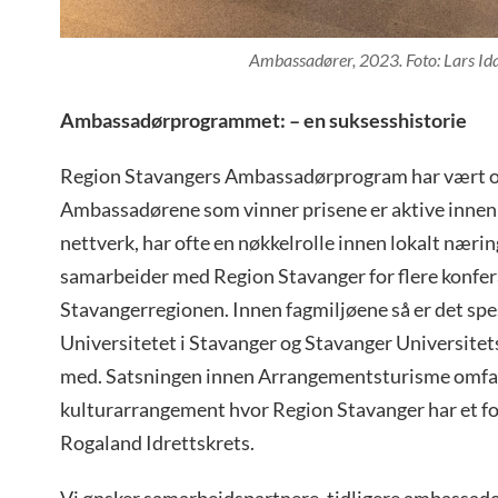
Ambassadører, 2023. Foto: Lars I
Ambassadørprogrammet: – en suksesshistorie
Region Stavangers Ambassadørprogram har vært op
Ambassadørene som vinner prisene er aktive innen 
nettverk, har ofte en nøkkelrolle innen lokalt nærin
samarbeider med Region Stavanger for flere konfer
Stavangerregionen. Innen fagmiljøene så er det spe
Universitetet i Stavanger og Stavanger Universite
med. Satsningen innen Arrangementsturisme omfatte
kulturarrangement hvor Region Stavanger har et f
Rogaland Idrettskrets.
Vi ønsker samarbeidspartnere, tidligere ambassadør