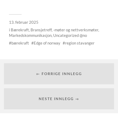
13. februar 2025
i
Bærekraft
,
Bransjetreff, -møter og nettverksmøter
,
Markedskommunikasjon
,
Uncategorized @no
bærekraft
Edge of norway
region stavanger
← FORRIGE INNLEGG
NESTE INNLEGG →