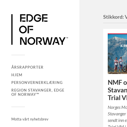
Stikkord:
ÅRSRAPPORTER
HJEM
NMF o
PERSONVERNERKLÆRING
Stavan
REGION STAVANGER, EDGE
OF NORWAY™
Trial 
Norges Mo
Stavanger 
Motta vårt nyhetsbrev
sendt inn 
Trial VM i