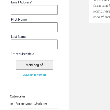
Email Address
*
finne sted 
kombinere
med et ste
First Name
Last Name
* = required field
unsubscribe from list
Categories
Arrangementsturisme