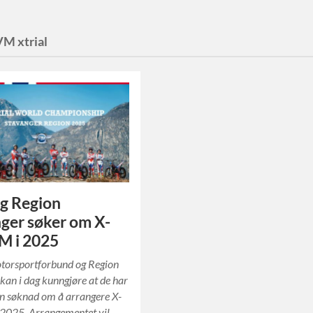
VM xtrial
g Region
ger søker om X-
VM i 2025
torsportforbund og Region
kan i dag kunngjøre at de har
en søknad om å arrangere X-
 2025. Arrangementet vil