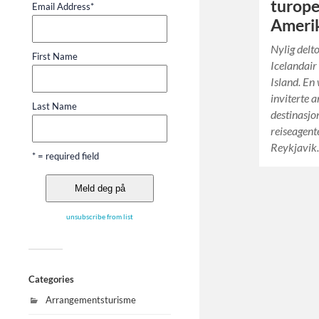
turope
Email Address
*
Ameri
Nylig delt
First Name
Icelandair
Island. En
inviterte 
Last Name
destinasjo
reiseagent
Reykjavi
* = required field
unsubscribe from list
Categories
Arrangementsturisme