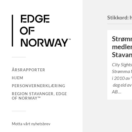
Stikkord:
Strømm
medlem
Stava
City Sight
ÅRSRAPPORTER
Strømma No
i 2010 av 
HJEM
dag eid av
PERSONVERNERKLÆRING
AB…
REGION STAVANGER, EDGE
OF NORWAY™
Motta vårt nyhetsbrev