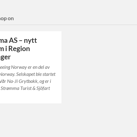
hop on
a AS – nytt
 i Region
nger
seeing Norway er en del av
rway. Selskapet ble startet
Vår Na-Ji Grytbakk, og er i
 Strømma Turist & Sjöfart